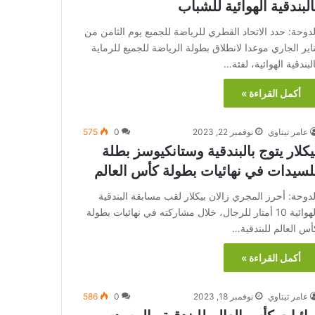
البندقية الهوائية للشباب
لدوحة: حدد الاتحاد القطري للرياضة للجميع يوم الثامن من
ناير الجاري موعدا لانطلاق بطولة الرياضة للجميع للرماية
البندقية الهوائية، لفئة…
أكمل القراءة »
عامر تيتاوي
نوفمبر 22, 2023
0
575
يكلار يتوج بالبندقية وستانكيوسز بطلة
لسيدات في نهائيات بطولة كأس العالم
لدوحة: أحرز المجري زالان بيكلار لقب مسابقة البندقية
الهوائية 10 أمتار للرجال، خلال مشاركته في نهائيات بطولة
أس العالم للبندقية…
أكمل القراءة »
عامر تيتاوي
نوفمبر 18, 2023
0
586