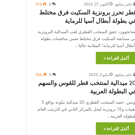
عامر تيتاوي
أكتوبر 27, 2023
0
579
طر تحرز برونزية السكيت فرق مختلط
ي بطولة أبطال آسيا للرماية
شانجوون: حقق المنتخب القطري لقب الميدالية البرونزية
ي مسابقة السكيت فرق مختلط ضمن منافسات بطولة
أبطال آسيا للرماية” المقامة حاليا…
أكمل القراءة »
عامر تيتاوي
مايو 2, 2023
0
554
20 ميدالية لمنتخب قطر للقوس والسهم
ي البطولة العربية
تونس: حصد المنتخب القطري 20 ميدالية ملونة بواقع 5
ذهبيات و15 برونزية ليحل بالمركز الثاني في الترتيب العام
لبطولة العربية…
أكمل القراءة »