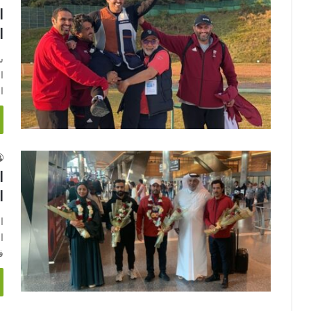
ا
ا
س
ا
ا
ا
ا
ا
ف