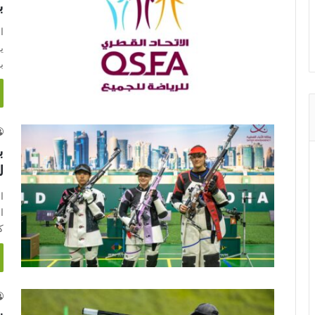
ب
ا
ي
ب
ب
ل
ا
ك