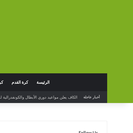
الرئيسة
كرة القدم
كر
أخبار عاجلة
البدع يخسر أمام قيصري سبور التركي وديا