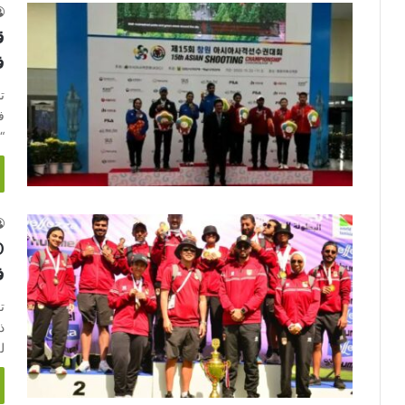
ق
ف
ت
ف
“
ف
ل