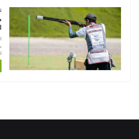
م
ا
ا
ل