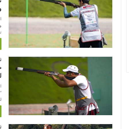
ن
و
ا
و
ت
خ
ل
ا
“
ل