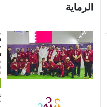
الرماية
ق
خ
ب
ت
ا
”