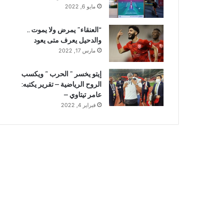
مايو 6, 2022
“العنقاء” يمرض ولا يموت ..
والدحيل يعرف متى يعود
مارس 17, 2022
إيتو يخسر ” الحرب ” ويكسب
الروح الرياضية – تقرير يكتبه:
عامر تيتاوي –
فبراير 4, 2022