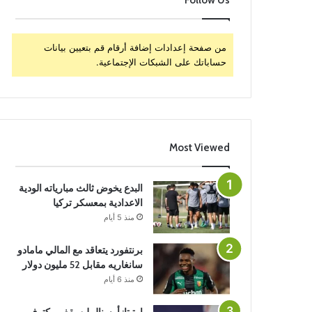
Follow Us
من صفحة إعدادات إضافة أرقام قم بتعيين بيانات
حساباتك على الشبكات الإجتماعية.
Most Viewed
البدع يخوض ثالث مبارياته الودية
الاعدادية بمعسكر تركيا
منذ 5 أيام
برنتفورد يتعاقد مع المالي مامادو
سانغاريه مقابل 52 مليون دولار
منذ 6 أيام