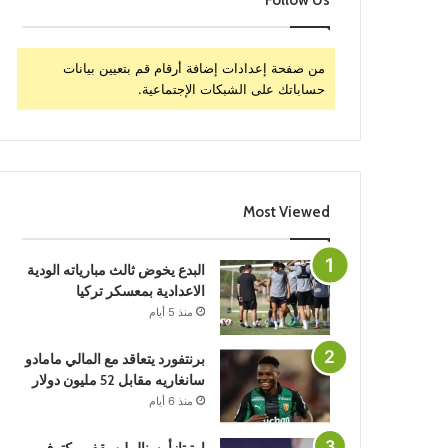
Follow Us
من صفحة إعدادات إضافة أرقام قم بتعيين بيانات
حساباتك على الشبكات الإجتماعية.
Most Viewed
البدع يخوض ثالث مبارياته الودية
الاعدادية بمعسكر تركيا
منذ 5 أيام
برنتفورد يتعاقد مع المالي مامادو
سانغاريه مقابل 52 مليون دولار
منذ 6 أيام