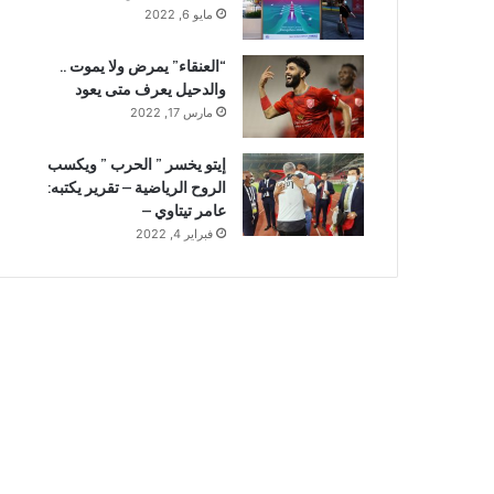
مايو 6, 2022
“العنقاء” يمرض ولا يموت ..
والدحيل يعرف متى يعود
مارس 17, 2022
إيتو يخسر ” الحرب ” ويكسب
الروح الرياضية – تقرير يكتبه:
عامر تيتاوي –
فبراير 4, 2022