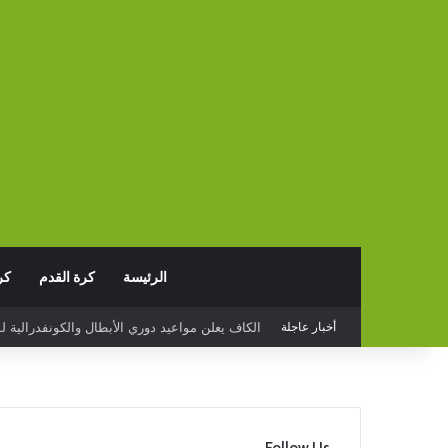
الرئيسة
كرة القدم
كر
أخبار عاجلة
البدع يخسر أمام قيصري سبور التركي وديا