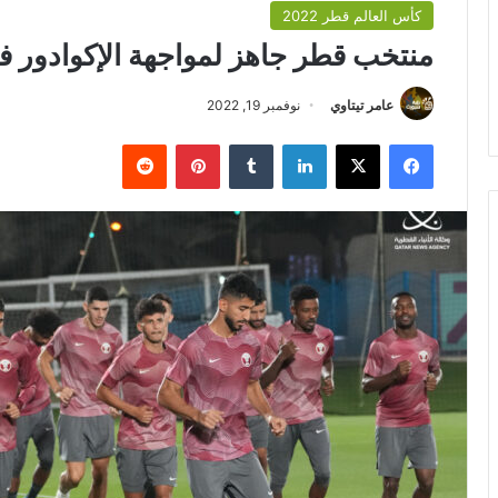
كأس العالم قطر 2022
منتخب قطر جاهز لمواجهة الإكوادور في إ
عامر تيتاوي
نوفمبر 19, 2022
فيسبوك
‫X
لينكدإن
بينتيريست