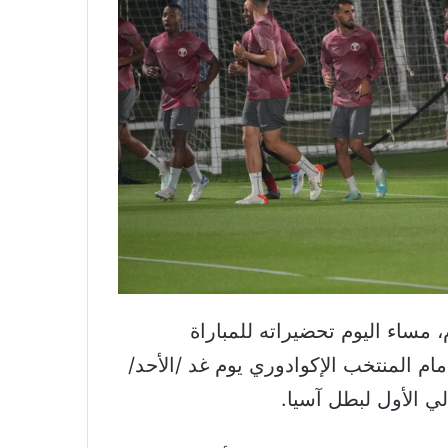
 مساء اليوم تحضيراته للمباراة
فتتاحية لبطولة كأس العالم FIFA قطر 2022 أمام المنتخب الإكوادوري يوم غد /الأحد/
لي الأول لبطل آسيا.