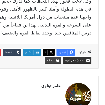
وكل لاعب فخور بهذه اللحظات كما ندرك حجم الم
في هذه البطولة وأملنا كبير بالظهور الأمثل وتتوي
واجهنا عدة منتخبات من دول أمريكا اللاتينية وه
على السرعة والقوة البدنية، لهذا لن نتفاجأ من أد
درس المنافس جيدا وحدد نقاط القوة والضعف”.
شاركها
فيسبوك
‫X
لينكدإن
مشاركة عبر البريد
طباعة
عامر تيتاوي