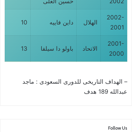
2002
حسين العلى
2002-
الهلال
داين فاييه
10
2001
2001-
الاتحاد
باولو دا سيلفا
13
2000
– الهداف التاريخى للدورى السعودى : ماجد
عبدالله 189 هدف
Follow Us