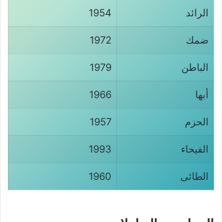
الرائد
1954
ضمك
1972
الباطن
1979
أبها
1966
الحزم
1957
الفيحاء
1993
الطائى
1960