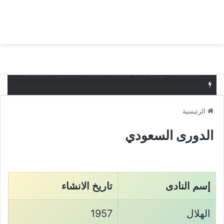
بحث عن
الق
البدع يخسر أمام قيصري سبور التركي وديا
الرئيسية
الدورى السعودي
إسم النادى
تاريخ الانشاء
الهلال
1957