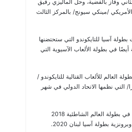
ثاني وفاز بالفضية، وحل الماليزي رفيق
لأمريكي /مينكي سيونج/ بالمركز الثالث
طولة آسيا للتايكوندو التي ستحتضنها
أيضًا في بطولة الألعاب الآسيوية التي
لة العالم للألعاب القتالية للتايكوندو /
لة العالم للتايكوندو /تحدي 3 للبومزا/ التي نظمها الاتحاد الدولي في شهر
وسبق للاعب أيضًا حصوله على الميدالية الذهبية في بطولة العالم الشاطئية 2018