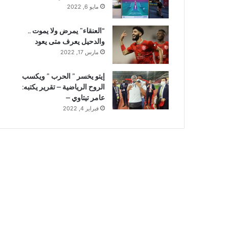
مايو 6, 2022
“العنقاء” يمرض ولا يموت ..
والدحيل يعرف متى يعود
مارس 17, 2022
إيتو يخسر ” الحرب ” ويكسب
الروح الرياضية – تقرير يكتبه:
عامر تيتاوي –
فبراير 4, 2022