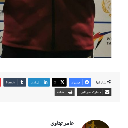
شاركها
فيسبوك
‫X
لينكدإن
مشاركة عبر البريد
طباعة
عامر تيتاوي