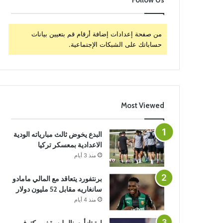
Follow Us
من صفحة إعدادات إضافة أرقام قم بتعيين بيانات
حساباتك على الشبكات الإجتماعية.
Most Viewed
البدع يخوض ثالث مبارياته الودية
الاعدادية بمعسكر تركيا
منذ 3 أيام
برنتفورد يتعاقد مع المالي مامادو
سانغاريه مقابل 52 مليون دولار
منذ 4 أيام