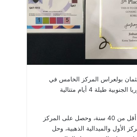
عثمان بولعراس المركز الخامس في
بطولة العالم للتايكوندو /بومزا/، التي أُقِيمت بكوريا الجنوبية طيلة 4 أيام متتالية
وشارك بولعراس في منافسات البطولة في فئة أقل من 40 سنة، وحصل على المركز
ز الأول والميدالية الذهبية، وحل