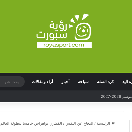
ة اليد
كرة السلة
سباحة
أخبار
آراء ومقالات
الرئيسية
/
الدفاع عن النفس
/
القطري بولعراس خامسا ببطولة العالم لل