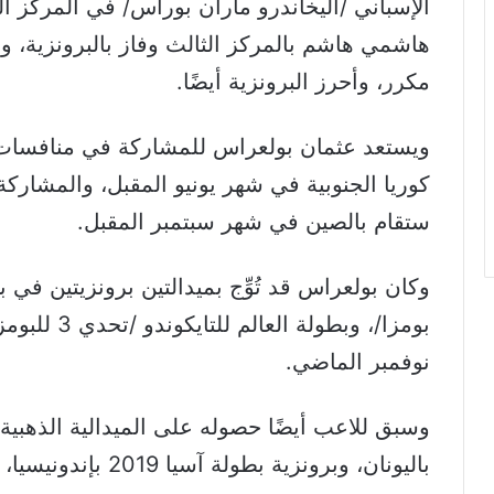
الإسباني /اليخاندرو ماران بوراس/ في المركز ال
هاشمي هاشم بالمركز الثالث وفاز بالبرونزية، وا
مكرر، وأحرز البرونزية أيضًا.
ويستعد عثمان بولعراس للمشاركة في منافسات ب
كوريا الجنوبية في شهر يونيو المقبل، والمشاركة 
ستقام بالصين في شهر سبتمبر المقبل.
وكان بولعراس قد تُوِّج بميدالتين برونزيتين في بطو
بومزا/، وبطو
نوفمبر الماضي.
باليونان، وبرونزية بطولة آسيا 2019 بإندونيسيا، وبرونزية بطولة آسيا لبنان 2020.