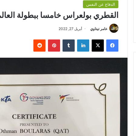
الدفاع عن النفس
القطري بولعراس خامسا ببطولة العالم ل
عامر تيتاوي
أبريل 27, 2022
فيسبوك
‫X
لينكدإن
بينتيريست