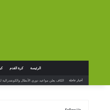
الرئيسة
كرة القدم
كر
أخبار عاجلة
البدع يخسر أمام قيصري سبور التركي وديا