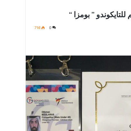
لتايكوندو ” بومزا “
716
0