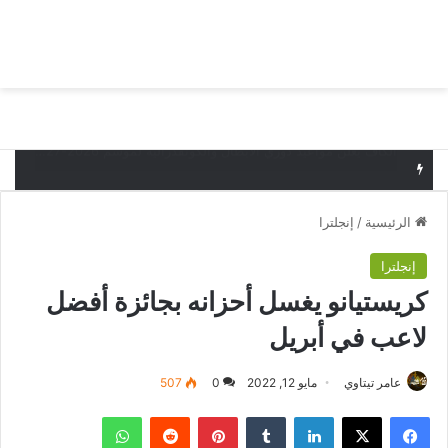
بحث عن
الق
البدع يخسر أمام قيصري سبور التركي وديا
الرئيسية
/
إنجلترا
إنجلترا
كريستيانو يغسل أحزانه بجائزة أفضل
لاعب في أبريل
عامر تيتاوي
مايو 12, 2022
0
507
فيسبوك
‫X
لينكدإن
بينتيريست
واتساب