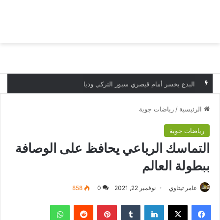
بحث عن
الق
البدع يخسر أمام قيصري سبور التركي وديا
الرئيسية
/
رياضات جوية
رياضات جوية
التماسك الرباعي يحافظ على الوصافة
ببطولة العالم
عامر تيتاوي
نوفمبر 22, 2021
0
858
فيسبوك
‫X
لينكدإن
بينتيريست
واتساب