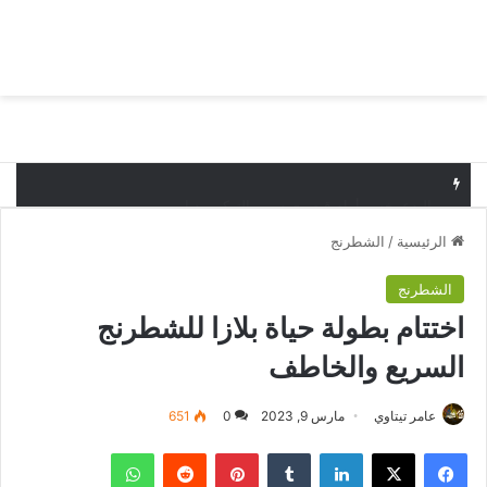
بحث عن
الق
البدع يخسر أمام قيصري سبور التركي وديا
الرئيسية
/
الشطرنج
الشطرنج
اختتام بطولة حياة بلازا للشطرنج
السريع والخاطف
عامر تيتاوي
مارس 9, 2023
0
651
فيسبوك
‫X
لينكدإن
بينتيريست
واتساب