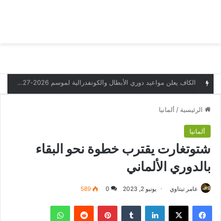
بحث عن
الق
البدع يخسر أمام قيصري سبور التركي وديا
الرئيسية
/
ألمانيا
ألمانيا
شتوتغارت يقترب خطوة نحو البقاء
بالدوري الألماني
عامر تيتاوي
يونيو 2, 2023
0
589
فيسبوك
‫X
لينكدإن
بينتيريست
واتساب