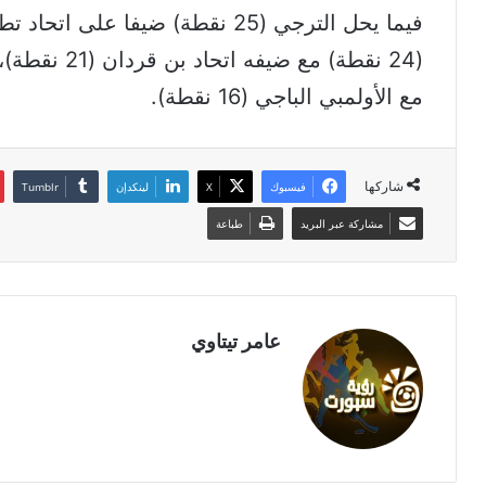
مع الأولمبي الباجي (16 نقطة).
شاركها
فيسبوك
‫X
لينكدإن
مشاركة عبر البريد
طباعة
عامر تيتاوي