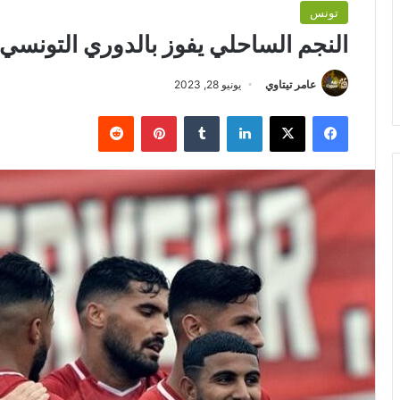
تونس
النجم الساحلي يفوز بالدوري التونسي 
عامر تيتاوي
يونيو 28, 2023
فيسبوك
‫X
لينكدإن
بينتيريست