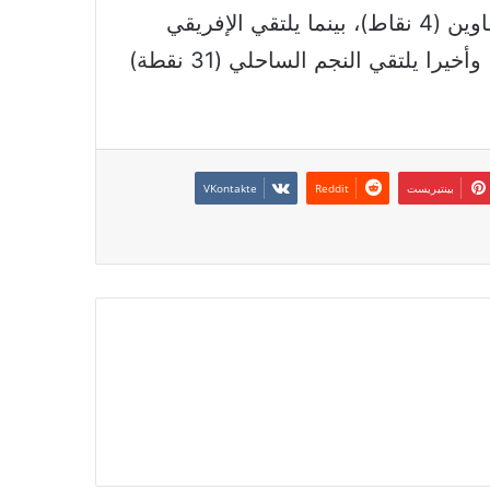
فيما يحل الترجي (25 نقطة) ضيفا على اتحاد تطاوين (4 نقاط)، بينما يلتقي الإفريقي
(24 نقطة) مع ضيفه اتحاد بن قردان (21 نقطة)، وأخيرا يلتقي النجم الساحلي (31 نقطة)
بينتيريست