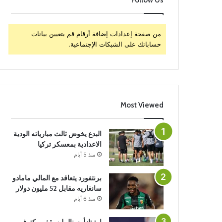
Follow Us
من صفحة إعدادات إضافة أرقام قم بتعيين بيانات
حساباتك على الشبكات الإجتماعية.
Most Viewed
البدع يخوض ثالث مبارياته الودية
الاعدادية بمعسكر تركيا
منذ 5 أيام
برنتفورد يتعاقد مع المالي مامادو
سانغاريه مقابل 52 مليون دولار
منذ 6 أيام