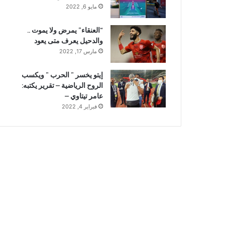
مايو 6, 2022
“العنقاء” يمرض ولا يموت ..
والدحيل يعرف متى يعود
مارس 17, 2022
إيتو يخسر ” الحرب ” ويكسب
الروح الرياضية – تقرير يكتبه:
عامر تيتاوي –
فبراير 4, 2022