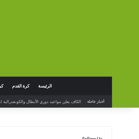
الرئيسة
كرة القدم
كر
أخبار عاجلة
البدع يخسر أمام قيصري سبور التركي وديا