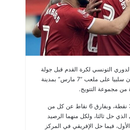
دوري التونسي لكرة القدم قبل جولة
على النهاية، بعد تعادله مع مضيفه اتحاد بن قردان سلبيا على ملعب “7 مارس” بمدينة
 من مجموعة التتويج.
ورفع النجم الساحلي بهذا التعادل رصيده إلى 31 نقطة، وبفارق 6 نقاط عن كل من
الذي حل ثالثا، ولكل منهما الرصيد
الأول، فيما حل الإفريقي في المركز