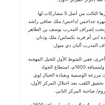
وتفوقت المهرة مكيلة الشحانية، التي حققت فوزها الثالث من أصل 5 مشاركات لها
المهرة جداحس /داحس/ ملك ضافي راشد
وتحت إشراف المدرب يوسف بن الطاهر
يدة /تي أم فريد تكساس/ ملك وذنان
ف المدرب آلبان دي ميول.
رى، ففي الشوط الأول للخيل المهجنة
الأصيلة إنتاج محلي المبتدئة لسن 3 – 6 سنوات ولمسافة 1600م، استطاع الجواد
مزرعة الوسمية وبقيادة الخيال لوي
يق اللقب بعد احتلال المركز الأول،
م/ صاحبة المركز الثاني.
وفي الشوط الثاني للخيل العربية الأصيلة المبتدئة لسن 4 – 6 سنوات ولمسافة 1600م،