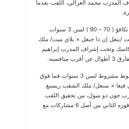
اف المدرب محمد الغزالي، اللقب بعدما
ة.
أما في الشوط الخامس للخيل المهجنة الأصيلة، تكافؤ ( 70 – 90 ) لسن 3 سنوات
نغل ميت /بنغل إن ذا جنغل × بلاي ميت/ ملك
لوكاسك وتحت إشراف المدرب إبراهيم
منافسيه.
وفي الشوط السادس للخيل المهجنة الأصيلة، شوط مشروط لسن 3 سنوات فما فوق
/لوب دي فيغا × سنغل/ ملك الشقب ريسنغ
رب جون دو ميول، من تحقيق اللقب
واحتلال المركز الأول، محققا بذلك الجواد دحيل فوزه الثاني من أصل 6 مشاركات مع