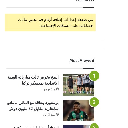
Follow Us
من صفحة إعدادات إضافة أرقام قم بتعيين بيانات
حساباتك على الشبكات الإجتماعية.
Most Viewed
البدع يخوض ثالث مبارياته الودية
الاعدادية بمعسكر تركيا
منذ يومين
برنتفورد يتعاقد مع المالي مامادو
سانغاريه مقابل 52 مليون دولار
منذ 3 أيام