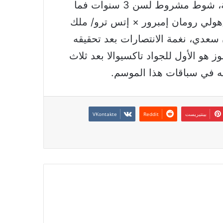
وأخيرا في الشوط السابع للخيل المهجنة الأصيلة، شوط مشروط لسن 3 سنوات فما
تاكسيوالا /هولي رومان إمبرور × إتس ترو/ ملك
 سعدي، نغمة الانتصارات بعد تحقيقه
وز هو الأول للجواد تاكسيوالا بعد ثلاث
بينتيريست