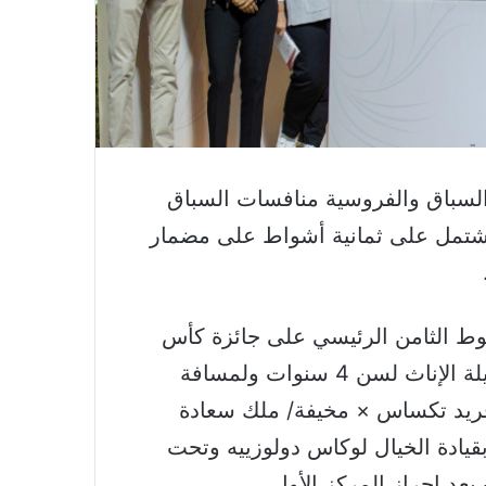
السباق والفروسية منافسات السباق
 اشتمل على ثمانية أشواط على مضمار
شوط الثامن الرئيسي على جائزة كأس
الوكرة، والمخصص لمشاركة الخيل العربية الأصيلة الإناث لسن 4 سنوات ولمسافة
إم فريد تكساس × مخيفة/ ملك سعادة
قيادة الخيال لوكاس دولوزييه وتحت
د إحراز المركز الأول.