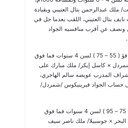
ت/ ملك عبدالرحمن بتال العتيبي وبقيادة
ايف بتال العتيبي، اللقب بعدما حل في
ال ونصف عن أقرب منافسيه الجواد
أما في الشوط الثالث للخيل المهجنة الأصيلة تكافؤ ( 55 – 75 ) لسن 4 سنوات فما فوق
ي غيت /شمردل × كاسل إيكر/ ملك مبارك على
إشراف المدرب عويضه سالم الهاجري،
على حساب الجواد فيرينيكوس /شمردل/
في الشوط الرابع للخيل العربية الأصيلة، تكافؤ ( 75 – 95 ) لسن 4 سنوات فما فوق
/إيه إف البحر × جوسبيلا/ ملك ناصر سيف