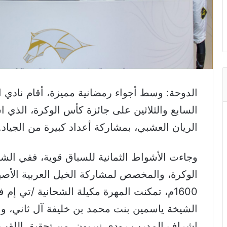
الدوحة: وسط أجواء رمضانية مميزة، أقام نادي 
السابع والثلاثين على جائزة كأس الوكرة، الذي
الريان العشبي، بمشاركة أعداد كبيرة من الجياد.
وجاءت الأشواط الثمانية للسباق قوية، ففي ال
1600م، تمكنت المهرة مكيلة الشحانية /تي 
الشيخة ياسمين بنت محمد بن خليفة آل ثاني، وب
إشراف المدرب رودي نيربون، من تحقيق اللقب بع