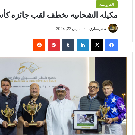
الفروسية
مكيلة الشحانية تخطف لقب جائزة كأس ا
عامر تيتاوي
مارس 22, 2024
فيسبوك
‫X
لينكدإن
بينتيريست