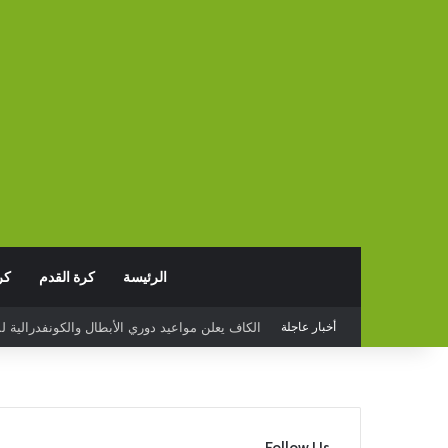
الرئيسة
كرة القدم
كر
أخبار عاجلة
البدع يخسر أمام قيصري سبور التركي وديا