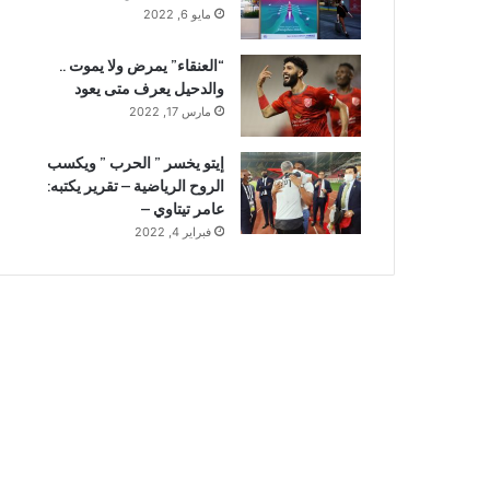
مايو 6, 2022
“العنقاء” يمرض ولا يموت ..
والدحيل يعرف متى يعود
مارس 17, 2022
إيتو يخسر ” الحرب ” ويكسب
الروح الرياضية – تقرير يكتبه:
عامر تيتاوي –
فبراير 4, 2022