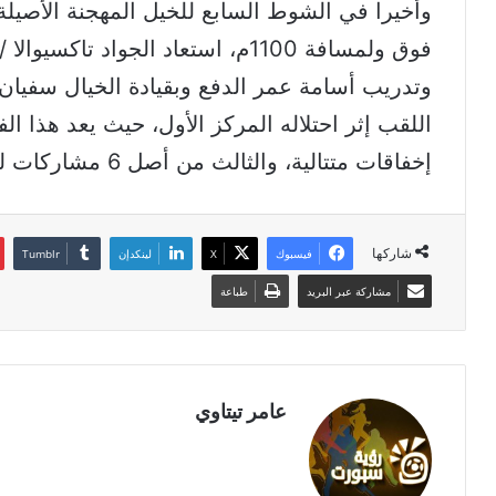
فوق ولمسافة 1100م، استعاد الجواد 
وتدريب أسامة عمر الدفع وبقيادة الخيال سفيان
اللقب إثر احتلاله المركز الأول، حيث يعد هذا الف
إخفاقات متتالية، والثالث من أصل 6 مشاركات له في سباقات هذا الموسم.
شاركها
فيسبوك
‫X
لينكدإن
مشاركة عبر البريد
طباعة
عامر تيتاوي