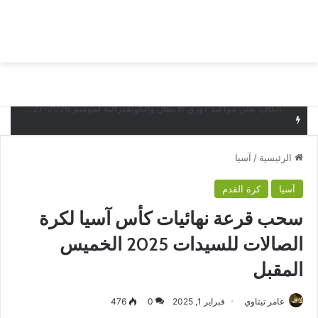
بحث عن
الق
البدع يخسر أمام قيصري سبور التركي وديا
الرئيسية
/
آسيا
آسيا
كرة القدم
سحب قرعة نهائيات كأس آسيا لكرة
الصالات للسيدات 2025 الخميس
المقبل
عامر تيتاوي
فبراير 1, 2025
0
476