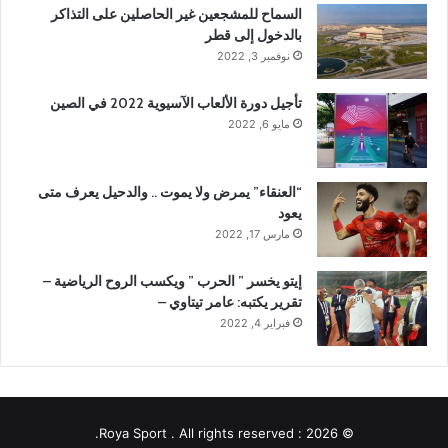
السماح للمشجعين غير الحاصلين على التذاكر
بالدخول إلى قطر
نوفمبر 3, 2022
تأجيل دورة الألعاب الآسيوية 2022 في الصين
مايو 6, 2022
“العنقاء” يمرض ولا يموت .. والدحيل يعرف متى
يعود
مارس 17, 2022
إيتو يخسر ” الحرب ” ويكسب الروح الرياضية –
تقرير يكتبه: عامر تيتاوي –
فبراير 4, 2022
© 2026 : Roya Sport . All rights reserved.