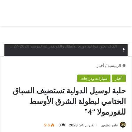
بحث عن
الق
البدع يخسر أمام قيصري سبور التركي وديا
الرئيسية
/
أخبار
أخبار
سيارات ودراجات
حلبة لوسيل الدولية تستضيف السباق
الختامي لبطولة الشرق الأوسط
للفورمولا “4”
عامر تيتاوي
فبراير 24, 2025
0
516