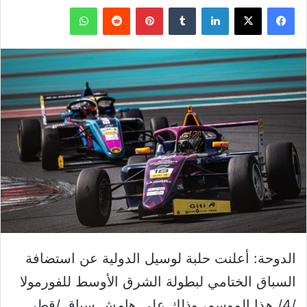
فيسبوك
‫X
لينكدإن
بينتيريست
واتساب
الدوحة: أعلنت حلبة لوسيل الدولية عن استضافة
السباق الختامي لبطولة الشرق الأوسط للفورمولا
/4/ هذا الموسم، وذلك على هامش سباق /قطر