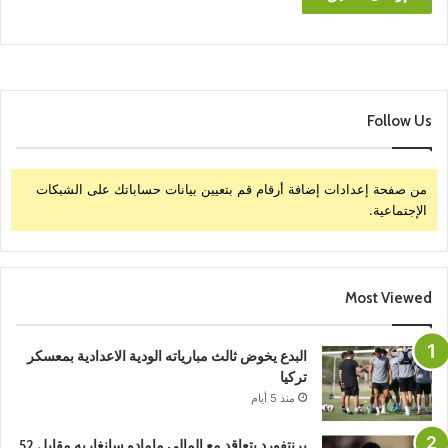
Follow Us
من صفحة إعدادات إضافة أرقام قم بتعيين بيانات حساباتك على الشبكات
الإجتماعية.
Most Viewed
البدع يخوض ثالث مبارياته الودية الاعدادية بمعسكر
تركيا
منذ 5 أيام
برنتفورد يتعاقد مع المالي مامادو سانغاريه مقابل 52