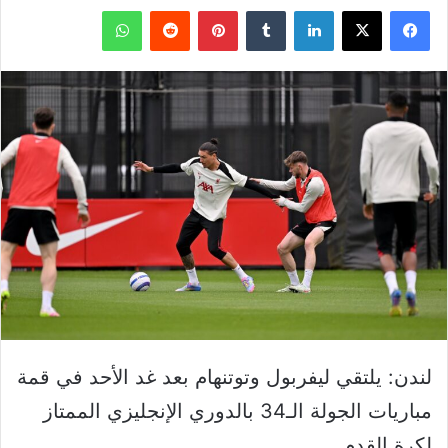
فيسبوك
‫X
لينكدإن
بينتيريست
واتساب
لندن: يلتقي ليفربول وتوتنهام بعد غد الأحد في قمة
مباريات الجولة الـ34 بالدوري الإنجليزي الممتاز
لكرة القدم.