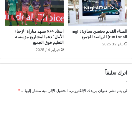
الميناء القديم يحتضن سباق( night
استاد 974 يشهد مباراة” لإحياء
run for all) للرياضة للجميع
الأمل” دعما لمشاريع مؤسسة
التعليم فوق الجميع
يناير 12, 2025
فبراير 14, 2025
اترك تعليقاً
لن يتم نشر عنوان بريدك الإلكتروني.
الحقول الإلزامية مشار إليها بـ
*
ا
ل
ت
ع