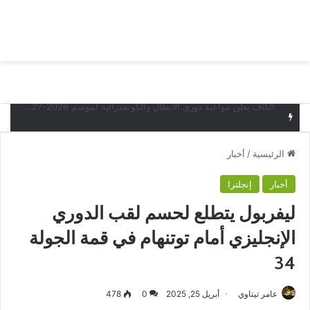
بحث عن
الق
البدع يخسر أمام قيصري سبور التركي وديا
الرئيسية
/
أخبار
أخبار
إنجلترا
ليفربول يتطلع لحسم لقب الدوري
الإنجليزي أمام توتنهام في قمة الجولة
34
عامر تيتاوي
أبريل 25, 2025
0
478