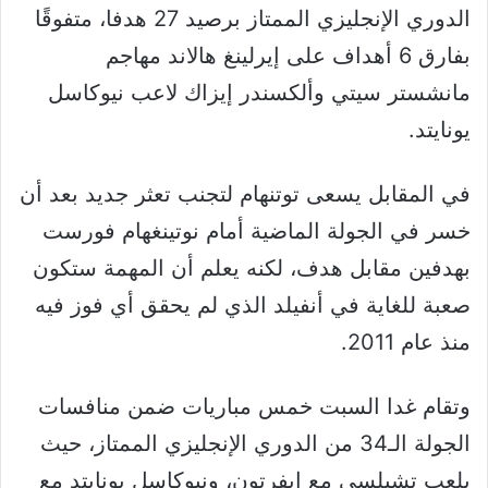
الدوري الإنجليزي الممتاز برصيد 27 هدفا، متفوقًا
بفارق 6 أهداف على إيرلينغ هالاند مهاجم
مانشستر سيتي وألكسندر إيزاك لاعب نيوكاسل
يونايتد.
في المقابل يسعى توتنهام لتجنب تعثر جديد بعد أن
خسر في الجولة الماضية أمام نوتينغهام فورست
بهدفين مقابل هدف، لكنه يعلم أن المهمة ستكون
صعبة للغاية في أنفيلد الذي لم يحقق أي فوز فيه
منذ عام 2011.
وتقام غدا السبت خمس مباريات ضمن منافسات
الجولة الـ34 من الدوري الإنجليزي الممتاز، حيث
يلعب تشيلسي مع إيفرتون، ونيوكاسل يونايتد مع