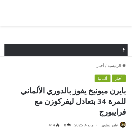
بحث عن
الق
البدع يخسر أمام قيصري سبور التركي وديا
الرئيسية
/
أخبار
أخبار
ألمانيا
بايرن ميونيخ يفوز بالدوري الألماني
للمرة 34 بتعادل ليفركوزن مع
فرايبورج
عامر تيتاوي
مايو 4, 2025
0
414