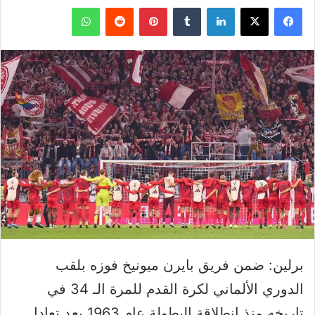
فيسبوك
‫X
لينكدإن
بينتيريست
واتساب
برلين: ضمن فريق بايرن ميونيخ فوزه بلقب
الدوري الألماني لكرة القدم للمرة الـ 34 في
تاريخه منذ انطلاقة البطولة عام 1963 بعد تعادل