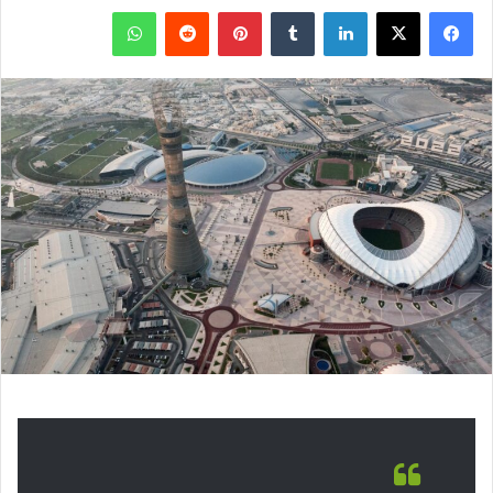
فيسبوك
‫X
لينكدإن
بينتيريست
واتساب