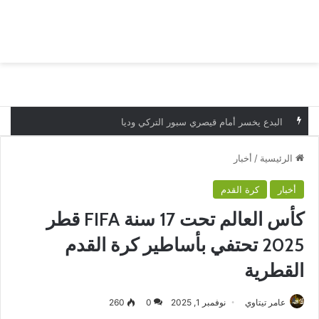
بحث عن
الق
البدع يخسر أمام قيصري سبور التركي وديا
الرئيسية
/
أخبار
أخبار
كرة القدم
كأس العالم تحت 17 سنة FIFA قطر
2025 تحتفي بأساطير كرة القدم
القطرية
عامر تيتاوي
نوفمبر 1, 2025
0
260