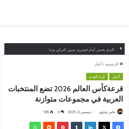
بحث عن
الق
البدع يخسر أمام قيصري سبور التركي وديا
الرئيسية
/
أخبار
أخبار
كرة القدم
قرعةكأس العالم 2026 تضع المنتخبات
العربية في مجموعات متوازنة
عامر تيتاوي
ديسمبر 5, 2025
0
185
فيسبوك
‫X
لينكدإن
بينتيريست
واتساب