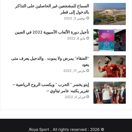
السماح للمشجعين غير الحاصلين على التذاكر
بالدخول إلى قطر
نوفمبر 3, 2022
تأجيل دورة الألعاب الآسيوية 2022 في الصين
مايو 6, 2022
“العنقاء” يمرض ولا يموت .. والدحيل يعرف متى
يعود
مارس 17, 2022
إيتو يخسر ” الحرب ” ويكسب الروح الرياضية –
تقرير يكتبه: عامر تيتاوي –
فبراير 4, 2022
© 2026 : Roya Sport . All rights reserved.