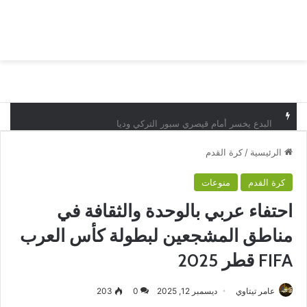
بحث عن
الق
البدع يخسر أمام قيصري سبور التركي وديا
الرئيسية
/
كرة القدم
كرة القدم
منوعات
احتفاء عربي بالوحدة والثقافة في
مناطق المشجعين لبطولة كأس العرب
FIFA قطر 2025
عامر تيتاوي
ديسمبر 12, 2025
0
203