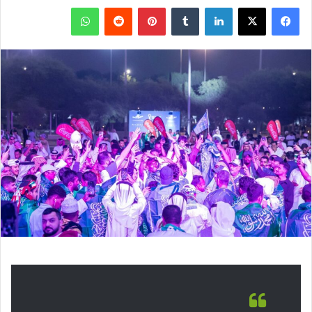
فيسبوك
‫X
لينكدإن
بينتيريست
واتساب