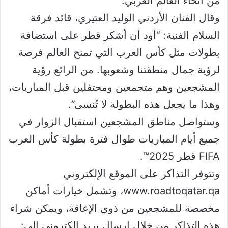
من أنحاء العالم العربي.
وقال الفنان الأردني الوليد العتيري، قائد فرقة
السلام الفنية: “أود أن أشكر قطر على استضافة
بطولات مثل كأس العرب التي تمنح العالم فرصة
لرؤية جمال منطقتنا وشعوبها. من الرائع رؤية
المشجعين وهم متجمعين ومحتفلين قبل المباريات،
وهذا ما يجعل هذه البطولة لا تُنسى”.
وستواصل مناطق المشجعين استقبال الزوار في
جميع أيام المباريات طوال فترة بطولة كأس العرب
FIFA قطر 2025™️.
وتتوفر التذاكر على الموقع الإلكتروني
www.roadtoqatar.qa، وتشمل خيارات أماكن
مخصصة للمشجعين من ذوي الإعاقة، ويمكن شراء
هذه التذاكر من خلال إرسال بريد إلكتروني إلى: