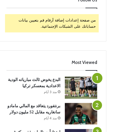
Follow Us
من صفحة إعدادات إضافة أرقام قم بتعيين بيانات
حساباتك على الشبكات الإجتماعية.
Most Viewed
البدع يخوض ثالث مبارياته الودية
الاعدادية بمعسكر تركيا
منذ 3 أيام
برنتفورد يتعاقد مع المالي مامادو
سانغاريه مقابل 52 مليون دولار
منذ 4 أيام