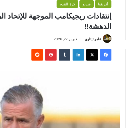
أفريقيا
فيديو
كرة القدم
إنتقادات ريجيكامب الموجهة للإتحاد الر
الدهشة!!
عامر تيتاوي
فبراير 27, 2026
فيسبوك
‫X
لينكدإن
بينتيريست