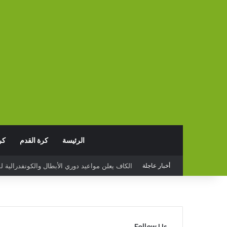
الرئيسة
كرة القدم
كر
أخبار عاجلة
البدع يخسر أمام قيصري سبور التركي وديا