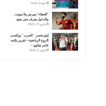
مايو 6, 2022
“العنقاء” يمرض ولا يموت ..
والدحيل يعرف متى يعود
مارس 17, 2022
إيتو يخسر ” الحرب ” ويكسب
الروح الرياضية – تقرير يكتبه:
عامر تيتاوي –
فبراير 4, 2022