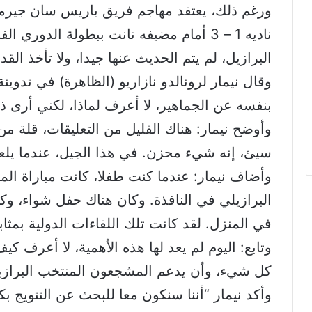
ورغم ذلك، يعتقد مهاجم فريق باريس سان جيرما
ناديه 1 – 3 أمام مضيفه نانت ببطولة الد
البرازيل، لم يتم الحديث عنها جيدا، ولا تأخذ القد
وقال نيمار لرونالدو نازاريو (الظاهرة) في تدوين
بنفسه عن الجماهير، لا أعرف لماذا، لكني أرى ذ
وأوضح نيمار: هناك القليل من التعليقات، قلة م
سيئ، إنه شيء محزن. في هذا الجيل، عندما يلعب
وأضاف نيمار: عندما كنت طفلا، كانت مباراة الم
البرازيلي في النافذة. وكان هناك حفل شواء، 
في المنزل. لقد كانت تلك اللقاءات الدولية بمثاب
وتابع: اليوم لم يعد لها هذه الأهمية، لا أعرف ك
كل شيء، وأن يدعم المشجعون المنتخب البرازي
وأكد نيمار “أننا سنكون معا للبحث عن التتويج بك