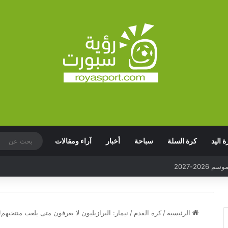
ة اليد
كرة السلة
سباحة
أخبار
آراء ومقالات
الرئيسية
/
كرة القدم
/
نيمار: البرازيليون لا يعرفون متى يلعب منتخبهم!