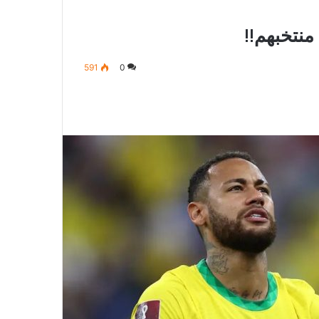
منتخبهم!!
591
0