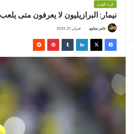
كرة القدم
نيمار: البرازيليون لا يعرفون متى يلعب 
عامر تيتاوي
فبراير 21, 2022
فيسبوك
‫X
لينكدإن
بينتيريست