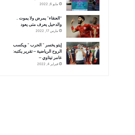
مايو 6, 2022
“العنقاء” يمرض ولا يموت ..
والدحيل يعرف متى يعود
مارس 17, 2022
إيتو يخسر ” الحرب ” ويكسب
الروح الرياضية – تقرير يكتبه:
عامر تيتاوي –
فبراير 4, 2022