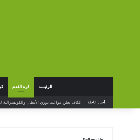
الرئيسة
كرة القدم
كر
أخبار عاجلة
البدع يخسر أمام قيصري سبور التركي وديا