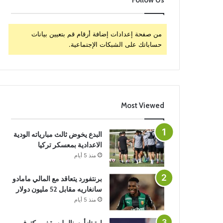
Follow Us
من صفحة إعدادات إضافة أرقام قم بتعيين بيانات
حساباتك على الشبكات الإجتماعية.
Most Viewed
البدع يخوض ثالث مبارياته الودية
الاعدادية بمعسكر تركيا
منذ 5 أيام
برنتفورد يتعاقد مع المالي مامادو
سانغاريه مقابل 52 مليون دولار
منذ 5 أيام