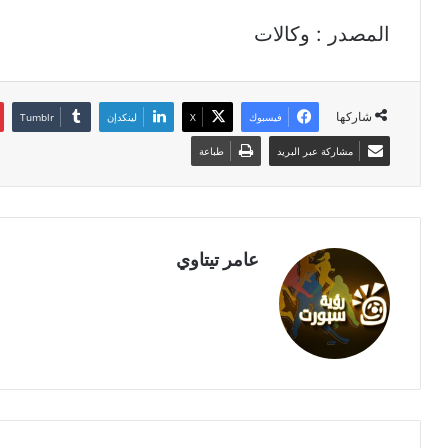
المصدر : وكالات
شاركها
فيسبوك
‫X
لينكدإن
مشاركة عبر البريد
طباعة
عامر تيتاوي