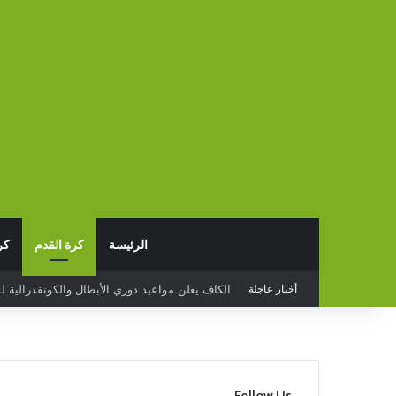
الرئيسة
كرة القدم
كر
أخبار عاجلة
البدع يخسر أمام قيصري سبور التركي وديا