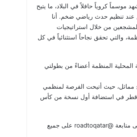
موسماً كروياً حافلاً في البلاد، ما يتيح
س عند تنظيم حدث رياضي ضخم. أنا
مشجعين من خلال استراتيجيات
مة، والتي تحقق نجاحاً استثنائياً في كل
ة المحلية المنظمة أعضاءً من بطولتي
لسعودية 2034™ في برنامج مماثل، حيث أتيحت الفرصة لمنظمي
قته قطر في استضافة أول نسخة من كأس
للاطلاع على أحدث المعلومات عن البطولة، يرجى متابعة @roadtoqatar على جميع