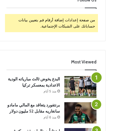
Follow Us
من صفحة إعدادات إضافة أرقام قم بتعيين بيانات
حساباتك على الشبكات الإجتماعية.
Most Viewed
البدع يخوض ثالث مبارياته الودية
الاعدادية بمعسكر تركيا
منذ 5 أيام
برنتفورد يتعاقد مع المالي مامادو
سانغاريه مقابل 52 مليون دولار
منذ 6 أيام