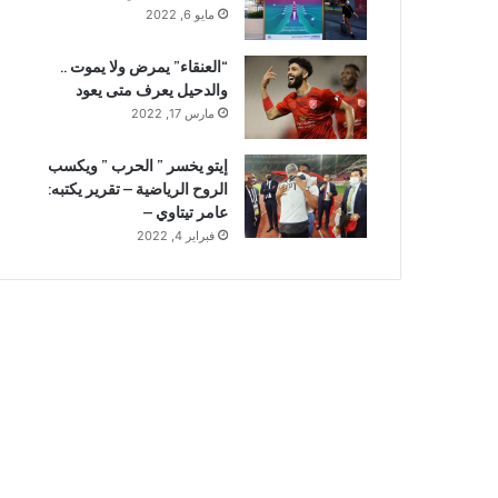
مايو 6, 2022
“العنقاء” يمرض ولا يموت ..
والدحيل يعرف متى يعود
مارس 17, 2022
إيتو يخسر ” الحرب ” ويكسب
الروح الرياضية – تقرير يكتبه:
عامر تيتاوي –
فبراير 4, 2022